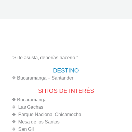
Ir
al
contenido
SANTANDER AVENTURA EXTREMA
“Si te asusta, deberías hacerlo.”
DESTINO
❖ Bucaramanga – Santander
SITIOS DE INTERÉS
❖ Bucaramanga
❖ Las Gachas
❖ Parque Nacional Chicamocha
❖ Mesa de los Santos
❖ San Gil